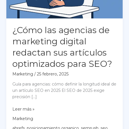
¿Cómo las agencias de
marketing digital
redactan sus artículos
optimizados para SEO?
Marketing
/
25 febrero, 2025
Guía para agencias: cómo definir la longitud ideal de
un artículo SEO en 2025 El SEO de 2025 exige
precisión […]
¿Cómo
Leer más »
las
Marketing
agencias
de
ahrefs
,
posicionamiento organico
,
semrush
,
seo