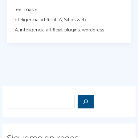
WordPress
Leer más »
e
Inteligencia artificial IA
,
Sitios web
Inteligencia
Artificial:
IA
,
inteligencia artificial
,
plugins
,
wordpress
Cómo
Transformar
tu
Sitio
Web
con
Tecnología
de
Vanguardia
Buscar
Sigueme en redes...