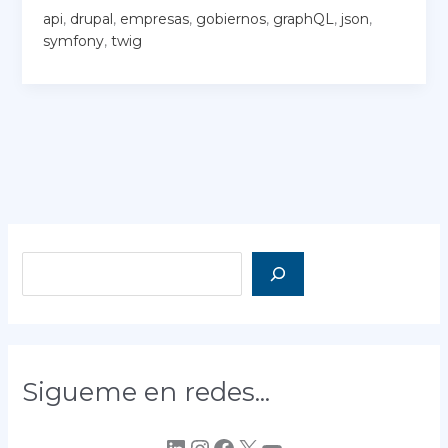
grandes
api
,
drupal
,
empresas
,
gobiernos
,
graphQL
,
json
,
empresas
symfony
,
twig
confían
en
Drupal
sus
sitios
web?
Buscar
Sigueme en redes...
LinkedIn
Instagram
Facebook
X