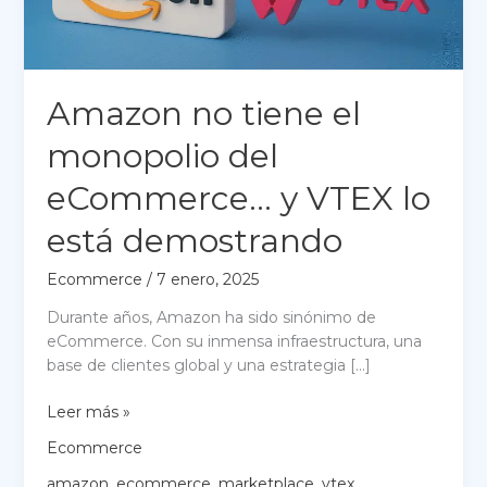
Amazon no tiene el
monopolio del
eCommerce… y VTEX lo
está demostrando
Ecommerce
/
7 enero, 2025
Durante años, Amazon ha sido sinónimo de
eCommerce. Con su inmensa infraestructura, una
base de clientes global y una estrategia […]
Amazon
Leer más »
no
Ecommerce
tiene
el
amazon
,
ecommerce
,
marketplace
,
vtex