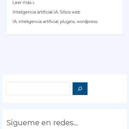
WordPress
Leer más »
e
Inteligencia artificial IA
,
Sitios web
Inteligencia
Artificial:
IA
,
inteligencia artificial
,
plugins
,
wordpress
Cómo
Transformar
tu
Sitio
Web
con
Tecnología
de
Vanguardia
Buscar
Sigueme en redes...