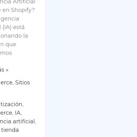
ncia Artificial
e en Shopify?
ligencia
l (IA) está
ionando la
en que
amos
s »
erce
,
Sitios
encia
:
tización
,
erce
,
IA
,
ncia artificial
,
io
,
tienda