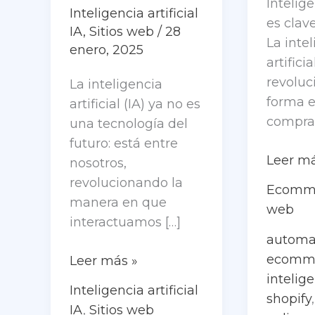
Intelige
Inteligencia artificial
es clav
IA
,
Sitios web
/
28
La inte
enero, 2025
artificia
revoluc
La inteligencia
forma 
artificial (IA) ya no es
compr
una tecnología del
futuro: está entre
Shopify
Leer má
nosotros,
e
revolucionando la
Ecomm
Intelig
manera en que
web
Artificial
interactuamos […]
El
automa
Futuro
ecomm
WordPress
Leer más »
del
intelige
e
Inteligencia artificial
Comerc
shopify
Inteligencia
IA
,
Sitios web