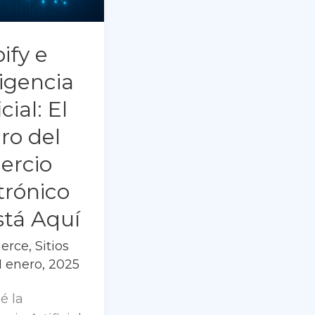
ify e
ligencia
icial: El
ro del
ercio
trónico
stá Aquí
erce
,
Sitios
1 enero, 2025
é la